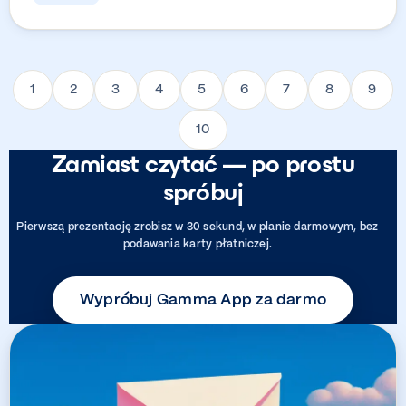
1
2
3
4
5
6
7
8
9
10
Zamiast czytać — po prostu
spróbuj
Pierwszą prezentację zrobisz w 30 sekund, w planie darmowym, bez
podawania karty płatniczej.
Wypróbuj Gamma App za darmo