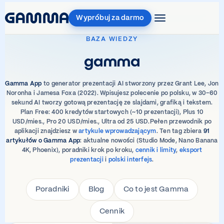
Wypróbuj za darmo
BAZA WIEDZY
gamma
Gamma App
to generator prezentacji AI stworzony przez Grant Lee, Jon
Noronha i Jamesa Foxa (2022). Wpisujesz polecenie po polsku, w 30–60
sekund AI tworzy gotową prezentację ze slajdami, grafiką i tekstem.
Plan Free: 400 kredytów startowych (~10 prezentacji), Plus 10
USD/mies., Pro 20 USD/mies., Ultra od 25 USD.Pełen przewodnik po
aplikacji znajdziesz w
artykule wprowadzającym
. Ten tag zbiera
91
artykułów o Gamma App
: aktualne nowości (Studio Mode, Nano Banana
4K, Phoenix), poradniki krok po kroku,
cennik i limity
,
eksport
prezentacji
i
polski interfejs
.
Poradniki
Blog
Co to jest Gamma
Cennik