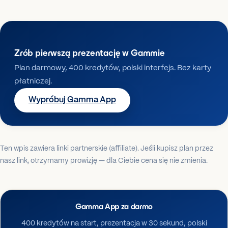
Zrób pierwszą prezentację w Gammie
Plan darmowy, 400 kredytów, polski interfejs. Bez karty
płatniczej.
Wypróbuj Gamma App
Ten wpis zawiera linki partnerskie (affiliate). Jeśli kupisz plan przez
nasz link, otrzymamy prowizję — dla Ciebie cena się nie zmienia.
Gamma App za darmo
400 kredytów na start, prezentacja w 30 sekund, polski