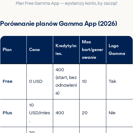
Plan Free Gamma App — wystarczy konto, by zacząć
Porównanie planów Gamma App (2026)
Max
Kredyty/m
Logo
Plan
Cena
kart/gener
ies.
Gamma
owanie
400
(start, bez
Free
0 USD
10
Tak
odnowieni
a)
10
Plus
USD/mies
400
20
Nie
.
20