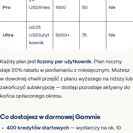
Pro
USD/mies
1500
50
Nie
.
od 25
Ultra
USD/użyt
5000+
75
Nie
kownik
Każdy plan jest
liczony per użytkownik
. Plan roczny
daje 20% rabatu w porównaniu z miesięcznym. Możesz
w dowolnej chwili przejść z planu wyższego na niższy lub
zakończyć subskrypcję — dostęp pozostaje aktywny do
końca opłaconego okresu.
Co dostajesz w darmowej Gammie
400 kredytów startowych
— wystarczy na ok. 10