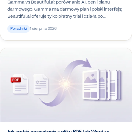
Gamma vs Beautiful.ai: porównanie AI, cen i planu
darmowego. Gamma ma darmowy plan i polski interfejs;
Beautiful.ai oferuje tylko płatny trial i działa po…
1 sierpnia 2026
Poradniki
Jak zrobić prezentację z pliku PDF lub Word za