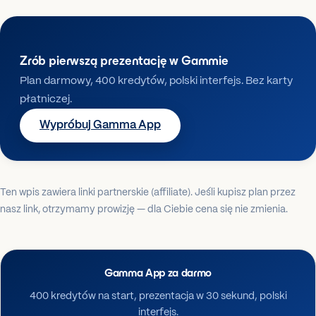
Zrób pierwszą prezentację w Gammie
Plan darmowy, 400 kredytów, polski interfejs. Bez karty
płatniczej.
Wypróbuj Gamma App
Ten wpis zawiera linki partnerskie (affiliate). Jeśli kupisz plan przez
nasz link, otrzymamy prowizję — dla Ciebie cena się nie zmienia.
Gamma App za darmo
400 kredytów na start, prezentacja w 30 sekund, polski
interfejs.