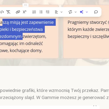
owiednie grafiki, które wzmocnią Twój przekaz. Pamięt
ż przeciążony slajd. W Gammie możesz je generować 