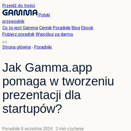
Przejdź do treści
Polski
przewodnik
Co to jest Gamma
Cennik
Poradniki
Blog
Ebook
Pobierz poradnik
Wypróbuj za darmo
Strona główna
›
Poradniki
Jak Gamma.app
pomaga w tworzeniu
prezentacji dla
startupów?
Poradniki
8 września 2024
· 2 min czytania