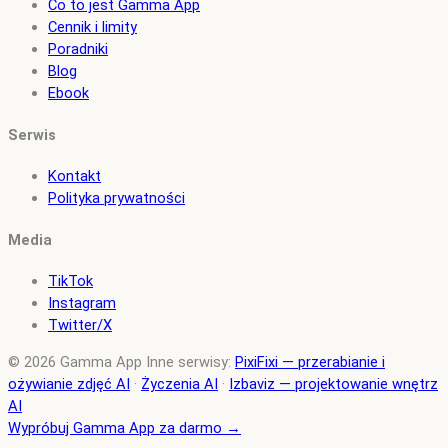
Co to jest Gamma App
Cennik i limity
Poradniki
Blog
Ebook
Serwis
Kontakt
Polityka prywatności
Media
TikTok
Instagram
Twitter/X
© 2026 Gamma App
Inne serwisy:
PixiFixi — przerabianie i
ożywianie zdjęć AI
·
Życzenia AI
·
Izbaviz — projektowanie wnętrz
AI
Wypróbuj Gamma App za darmo →