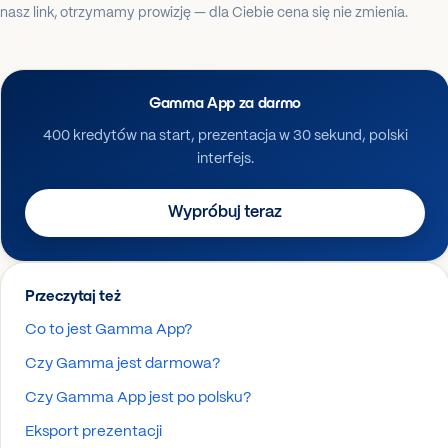
nasz link, otrzymamy prowizję — dla Ciebie cena się nie zmienia.
Gamma App za darmo
400 kredytów na start, prezentacja w 30 sekund, polski
interfejs.
Wypróbuj teraz
Przeczytaj też
Co to jest Gamma App?
Czy Gamma jest darmowa?
Czy Gamma App jest po polsku?
Eksport prezentacji