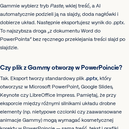
Gammie wybierz tryb
Paste
, wklej treść, a AI
automatycznie podzieli ją na slajdy, doda nagłówki i
dobierze układ. Następnie eksportujesz wynik do .pptx.
To najszybsza droga „z dokumentu Word do
PowerPointa” bez ręcznego przeklejania treści slajd po
slajdzie.
Czy plik z Gammy otworzę w PowerPoincie?
Tak. Eksport tworzy standardowy plik
.pptx
, który
otworzysz w Microsoft PowerPoint, Google Slides,
Keynote czy LibreOffice Impress. Pamiętaj, że przy
eksporcie między różnymi silnikami układu drobne
elementy (np. nietypowe czcionki czy zaawansowane
animacje Gammy) mogą wymagać kosmetycznej
korekty w PowerPoincie — sama treść, tekst i grafiki