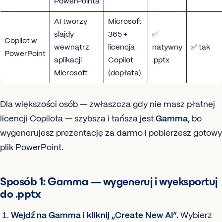
PowerPointa
AI tworzy
Microsoft
slajdy
365 +
✅
Copilot w
wewnątrz
licencja
natywny
✅ tak
PowerPoint
aplikacji
Copilot
.pptx
Microsoft
(dopłata)
Dla większości osób — zwłaszcza gdy nie masz płatnej
licencji Copilota — szybsza i tańsza jest
Gamma
, bo
wygenerujesz prezentację za darmo i pobierzesz gotowy
plik PowerPoint.
Sposób 1: Gamma — wygeneruj i wyeksportuj
do .pptx
Wejdź na Gamma i kliknij „Create New AI”.
Wybierz