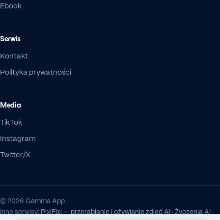
Ebook
Serwis
Kontakt
Polityka prywatności
Media
TikTok
Instagram
Twitter/X
© 2026 Gamma App
Inne serwisy:
PixiFixi — przerabianie i ożywianie zdjęć AI
·
Życzenia AI
·