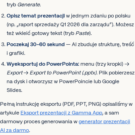
tryb
Generate
.
Opisz temat prezentacji
w jednym zdaniu po polsku
(np. „raport sprzedaży Q1 2026 dla zarządu”). Możesz
też wkleić gotowy tekst (tryb
Paste
).
Poczekaj 30–60 sekund
— AI zbuduje strukturę, treść
i grafiki.
Wyeksportuj do PowerPointa:
menu (trzy kropki) →
Export
→
Export to PowerPoint (.pptx)
. Plik pobierzesz
na dysk i otworzysz w PowerPoincie lub Google
Slides.
Pełną instrukcję eksportu (PDF, PPT, PNG) opisaliśmy w
artykule
Eksport prezentacji z Gamma App
, a sam
darmowy proces generowania w
generator prezentacji
AI za darmo
.