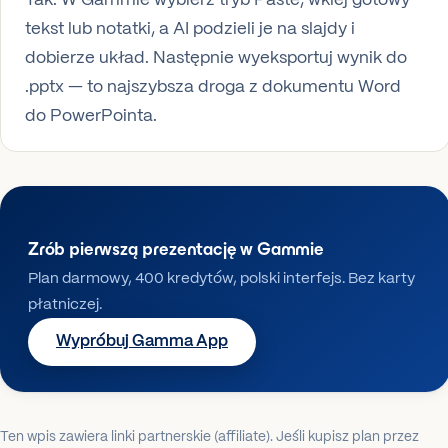
Tak. W Gammie wybierz tryb Paste, wklej gotowy
tekst lub notatki, a AI podzieli je na slajdy i
dobierze układ. Następnie wyeksportuj wynik do
.pptx — to najszybsza droga z dokumentu Word
do PowerPointa.
Zrób pierwszą prezentację w Gammie
Plan darmowy, 400 kredytów, polski interfejs. Bez karty
płatniczej.
Wypróbuj Gamma App
Ten wpis zawiera linki partnerskie (affiliate). Jeśli kupisz plan przez