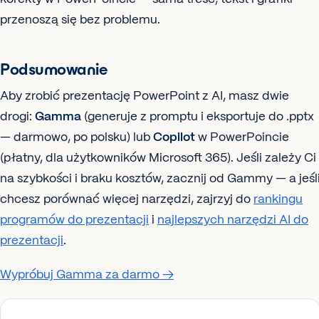
przenoszą się bez problemu.
Podsumowanie
Aby zrobić prezentację PowerPoint z AI, masz dwie
drogi:
Gamma
(generuje z promptu i eksportuje do .pptx
— darmowo, po polsku) lub
Copilot
w PowerPoincie
(płatny, dla użytkowników Microsoft 365). Jeśli zależy Ci
na szybkości i braku kosztów, zacznij od Gammy — a jeśl
chcesz porównać więcej narzędzi, zajrzyj do
rankingu
programów do prezentacji
i
najlepszych narzędzi AI do
prezentacji
.
Wypróbuj Gamma za darmo →