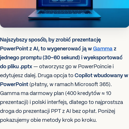
Najszybszy sposób, by zrobić prezentację
PowerPoint z AI, to wygenerować ją w
Gamma
z
jednego promptu (30–60 sekund) i wyeksportować
do pliku .pptx
— otworzysz go w PowerPoincie i
edytujesz dalej. Druga opcja to
Copilot wbudowany w
PowerPoint
(płatny, w ramach Microsoft 365).
Gamma ma darmowy plan (400 kredytów ≈ 10
prezentacji) i polski interfejs, dlatego to najprostsza
droga do prezentacji PPT z AI bez opłat. Poniżej
pokazujemy obie metody krok po kroku.