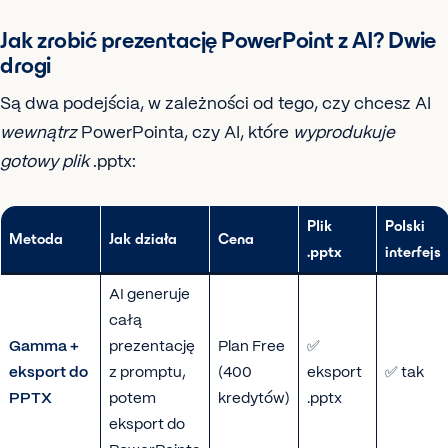
Jak zrobić prezentację PowerPoint z AI? Dwie
drogi
Są dwa podejścia, w zależności od tego, czy chcesz AI
wewnątrz
PowerPointa, czy AI, które
wyprodukuje
gotowy plik
.pptx:
Plik
Polski
Metoda
Jak działa
Cena
.pptx
interfejs
AI generuje
całą
Gamma +
prezentację
Plan Free
✅
eksport do
z promptu,
(400
eksport
✅ tak
PPTX
potem
kredytów)
.pptx
eksport do