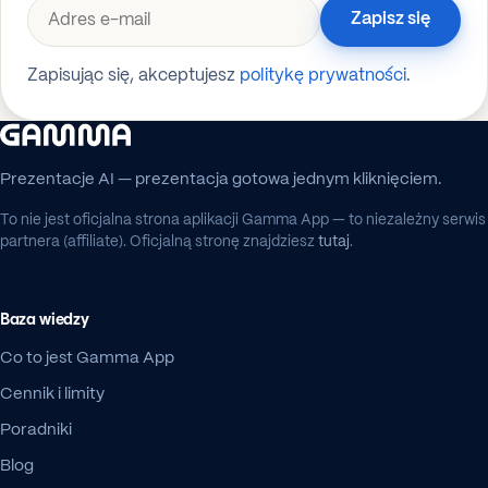
Zapisz się
Zapisując się, akceptujesz
politykę prywatności
.
Prezentacje AI — prezentacja gotowa jednym kliknięciem.
To nie jest oficjalna strona aplikacji Gamma App — to niezależny serwis
partnera (affiliate). Oficjalną stronę znajdziesz
tutaj
.
Baza wiedzy
Co to jest Gamma App
Cennik i limity
Poradniki
Blog