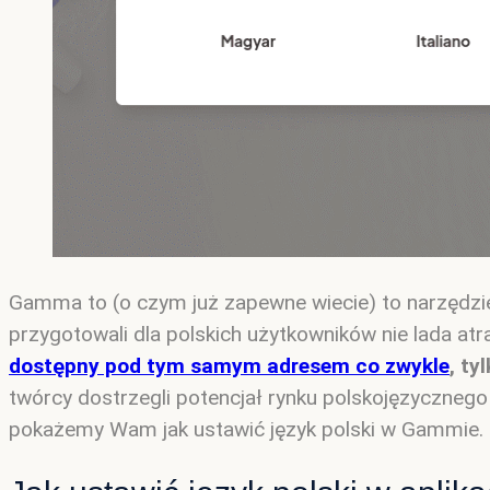
Gamma to (o czym już zapewne wiecie) to narzędzie,
przygotowali dla polskich użytkowników nie lada at
dostępny pod tym samym adresem co zwykle
, ty
twórcy dostrzegli potencjał rynku polskojęzycznego 
pokażemy Wam jak ustawić język polski w Gammie.