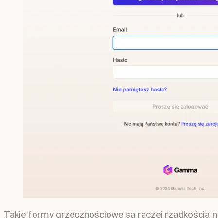
Takie formy grzecznościowe są raczej rzadkością 