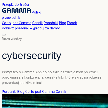
Przejdź do treści
Polski
przewodnik
Co to jest Gamma
Cennik
Poradniki
Blog
Ebook
Pobierz poradnik
Wypróbuj za darmo
Baza wiedzy
cybersecurity
Wszystko o Gamma App po polsku: instrukcje krok po kroku,
porównania z konkurencją, cennik i triki, które skracają robienie
prezentacji do kilku minut.
Poradniki
Blog
Co to jest Gamma
Cennik