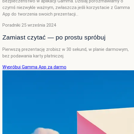
Bezpieczeństwo w aplikacji Gamma. Dzisiaj porozmawiamy o
czymś niezwykle ważnym, zwłaszcza jeśli korzystacie z Gamma
App do tworzenia swoich prezentacji…
Poradniki
25 września 2024
Zamiast czytać — po prostu spróbuj
Pierwszą prezentację zrobisz w 30 sekund, w planie darmowym,
bez podawania karty płatniczej.
Wypróbuj Gamma App za darmo