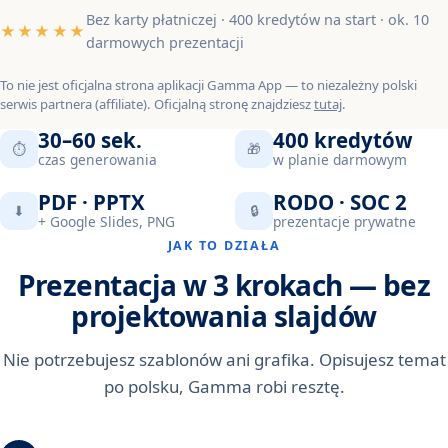
Bez karty płatniczej · 400 kredytów na start · ok. 10
★★★★★
darmowych prezentacji
To nie jest oficjalna strona aplikacji Gamma App — to niezależny polski
serwis partnera (affiliate). Oficjalną stronę znajdziesz
tutaj
.
30–60 sek.
400 kredytów
⏱
🎁
czas generowania
w planie darmowym
PDF · PPTX
RODO · SOC 2
⬇
🔒
+ Google Slides, PNG
prezentacje prywatne
JAK TO DZIAŁA
Prezentacja w 3 krokach — bez
projektowania slajdów
Nie potrzebujesz szablonów ani grafika. Opisujesz temat
po polsku, Gamma robi resztę.