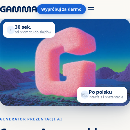
Wypróbuj za darmo
30 sek.
⚡
od promptu do slajdów
Po polsku
🇵🇱
interfejs i prezentacje
GENERATOR PREZENTACJI AI