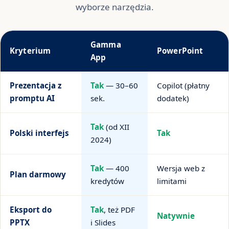
wyborze narzędzia.
Gamma
Kryterium
PowerPoint
App
Prezentacja z
Tak
— 30–60
Copilot (płatny
promptu AI
sek.
dodatek)
Tak
(od XII
Polski interfejs
Tak
2024)
Tak
— 400
Wersja web z
Plan darmowy
kredytów
limitami
Eksport do
Tak
, też PDF
Natywnie
PPTX
i Slides