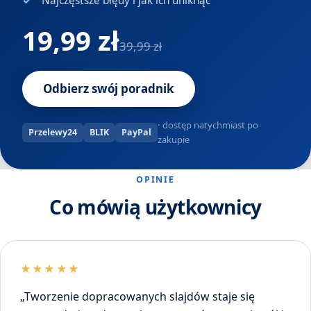
Najczęstsze błędy i jak ich uniknąć
19,99 zł
39,99 zł
Odbierz swój poradnik
· dostęp natychmiast po
Przelewy24
BLIK
PayPal
zakupie
OPINIE
Co mówią użytkownicy
★★★★★
„Tworzenie dopracowanych slajdów staje się